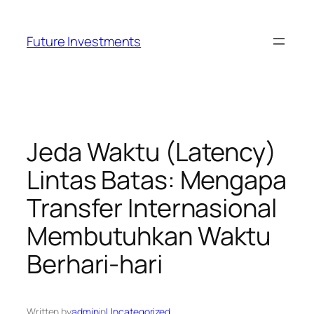
Skip
to
Future Investments
content
Jeda Waktu (Latency)
Lintas Batas: Mengapa
Transfer Internasional
Membutuhkan Waktu
Berhari-hari
Written by
admin
in
Uncategorized